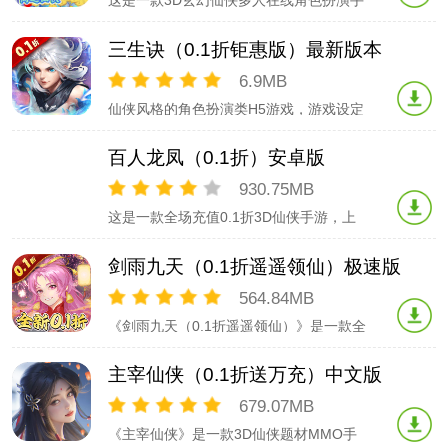
这是一款3D玄幻仙侠多人在线角色扮演手
游，上线就送上线邮件送648充值卡*12，
198元充值卡*4，【紫狐·仙尊】时装*1，
三生诀（0.1折钜惠版）最新版本
【紫狐·灵狐】坐骑*1。血池*2，经验副本
券*18，高级经验符*16，99999银两。三
6.9MB
种不同职业各显特色，特色
仙侠风格的角色扮演类H5游戏，游戏设定
有神仙、妖怪、法宝等众多超自然的元
素。游戏中存在着丰富的冒险玩法和挑战
百人龙凤（0.1折）安卓版
副本，你需要灵活运用技能、装备、宠物
和队友之间的配合来获得胜利。游戏非常
930.75MB
自由，你还可以在游戏中结交朋友、开宗
这是一款全场充值0.1折3D仙侠手游，上
立派、结婚生子。
线送648充值卡*1，呆萌小兔坐骑！三种
不同职业各显特色，特色坐骑和战翼自由
剑雨九天（0.1折遥遥领仙）极速版
搭配多种梦幻皮肤，多种Q萌灵童伴随主
人出战，神兵利器尽在副本任务唾手可
564.84MB
得，炫酷的技能特效更有仙境般感觉，结
《剑雨九天（0.1折遥遥领仙）》是一款全
婚系统体验神仙
新仙侠MMO手游，不仅有唯美画风、新
奇玩法、炫酷神技，还有百套华丽服饰套
主宰仙侠（0.1折送万充）中文版
装和幻化，给你最美个性体验！登录游戏
开启仙侠对决极限挑战，挑战通天塔、品
679.07MB
味最火爆的自由搏杀，同时还拥有百变多
《主宰仙侠》是一款3D仙侠题材MMO手
样的角色外形、多