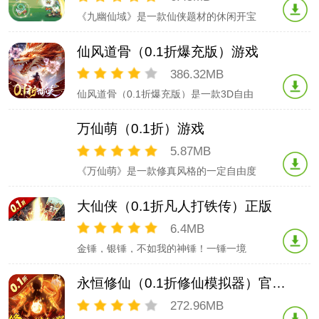
款唯美的修仙MMO手游，这是处于位面
《九幽仙域》是一款仙侠题材的休闲开宝
交汇处的大荒世
箱游戏，玩家可以畅快体验仙侠世界。通
过打怪掉装备，召唤兽灵、淬炼剑灵、结
仙风道骨（0.1折爆充版）游戏
识仙侣、激活星宿等玩法提升修为，获得
强大的力量。并且可以创建或者加入仙
386.32MB
盟，与更多大侠一起探索大千世界，在清
仙风道骨（0.1折爆充版）是一款3D自由
丽的水墨画风下，创造属
飞行仙侠手游，精品画面品质，超酷炫的
套装幻化，每日仙神妖魔多界混战，强力
万仙萌（0.1折）游戏
BOSS首领爆限量极品，多区服赛季对战
争夺王座，进游永久享受所有充值档位打
5.87MB
0.1折，即充值648只需要6.48元！升级即
《万仙萌》是一款修真风格的一定自由度
送真
的放置修真游戏，拥有着恢弘的修真世
界，完善的修真和社交体系，轻度不肝，
大仙侠（0.1折凡人打铁传）正版
真实的修真体验，共同推动剧情发展，无
限可能。除魔卫道，炼器成仙，逆天而
6.4MB
行，修真之旅巨细无遗，出身肉体凡胎的
金锤，银锤，不如我的神锤！一锤一境
的你，将如何谱写自己的修
界，让你体验快乐修仙！你正在找的魔性
修仙游戏就在这里！《大仙侠》中你不再
永恒修仙（0.1折修仙模拟器）官方下载
需要繁琐的流程杂提升等级,也不需要焦头
烂额的获取装备。装备就放在你面前，经
272.96MB
验、元宝、仙玉，一切的一切都在里面，