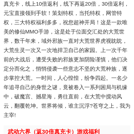
真充卡，线上10倍返利，线下再返20倍，30倍返利，
元宝直接领到手软！策划特权，当托特权，网管特
权，三大特权福利多多，祝您超神开局！这是一款唯
美的修仙MMO手游，这是处于位面交汇处的大荒世
界，数千年来，域外邪族一直对大荒世界虎视眈眈，
大荒生灵一次又一次地捍卫自己的家园。上一次千年
前的大战后，遭受失败的邪族更加阴险谨慎，他们决
定分而化之，悄悄侵袭一些意志不坚的大荒种族，逐
步掌控大荒。一时间，人心惶惶，纷争四起。一名少
年追寻自己的身世之谜，竟被卷入一系列困局与机缘
中，破魔宫、撼星海，勇往直前，在大荒中搅动风
云，翻覆乾坤。世界将倾，谁主沉浮?苍穹之上，我为
主宰!
武动六界（返30倍真充卡）游戏福利