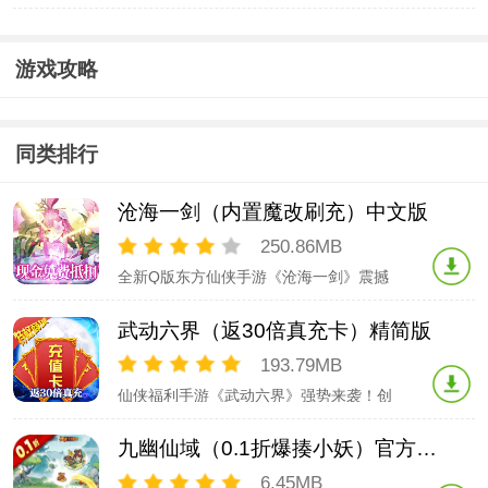
游，玩家在这里将体验从凡人一步步提升
修为，加入门派参与大世之争的故事，全
新0.1折版本，轻轻松松获得各种珍惜资
游戏攻略
源，升级免费送最高2w元充值，仙尊卡直
升VIP，还有海量活动道具、时装福利等
你来拿，轻松
同类排行
沧海一剑（内置魔改刷充）中文版
250.86MB
全新Q版东方仙侠手游《沧海一剑》震撼
登场！我们诚挚邀请您踏上这个充满奇幻
与冒险的仙侠之旅。现金券可免费抵扣游
武动六界（返30倍真充卡）精简版
戏内的充值活动！魔改充值无限刷充值，
无限制存入，无限制提取！三大职业鼎
193.79MB
立，相互制衡，共建全新仙侠世界。游戏
仙侠福利手游《武动六界》强势来袭！创
内丰富的跨服玩法、影视
角就送648真充卡，线上10倍返利，线下
再返20倍，30倍返利，元宝直接领到手
九幽仙域（0.1折爆揍小妖）官方下载
软！策划特权，当托特权，网管特权，三
大特权福利多多，祝您超神开局！这是一
6.45MB