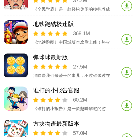
37.2M
级勇者，招募伙伴，挑战魔王军团，拯救
《全民学霸》是一款轻松休闲的模拟养成
世界！【惊险的BOSS战！！】讨伐魔王
类游戏，玩家将在游戏中扮演校长的角
需要手动
色，拓展学校的师资力量，培养学生的各
地铁跑酷极速版
项能力，让学生不断进步，最终考上心仪
的院校！打造属于你的校园学霸！
368.1M
《地铁跑酷》中国城版本欢腾上线！热火
朝天过大年！神秘龙族闪现新年专列，太
子【龙焱】脚踩滑板【火灵兽罗盘】身背
弹球球最新版
【麻辣小龙虾】，带你开启全新美食地图
—赛博中国城。数字科技与传统文化碰撞
27.5M
融合，烟火霓虹，华丽耀眼。各项活动目
消除是我们最爱干的事儿，不过你试过在
不暇接，全新玩法不落地挑战赛盛大开
钢琴上消除吗？没有的话就来试一试吧，
启，计时赛
同时有多重道具供你使用哦，快来试试看
谁打的小报告官服
吧！！
60.2M
《谁打的小报告》是一款趣味解谜的游
戏，不同的关卡需要玩家在对话中捕获出
对应的信息，找到到底是那个人向老师打
方块物语最新版本
小报告。游戏主要是通过对话方式与玩家
进行交互获取线索找到打小报告的人。
57.0M