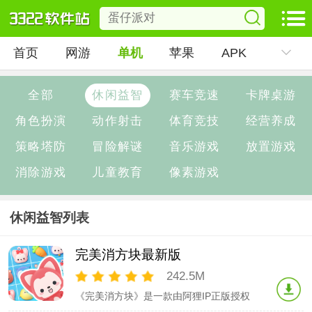
首页
网游
单机
苹果
APK
全部
休闲益智
赛车竞速
卡牌桌游
角色扮演
动作射击
体育竞技
经营养成
策略塔防
冒险解谜
音乐游戏
放置游戏
消除游戏
儿童教育
像素游戏
休闲益智列表
完美消方块最新版
242.5M
《完美消方块》是一款由阿狸IP正版授权
的快乐休闲三消手游。游戏消除的对象为