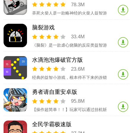
绘画和解谜的相结合，让你享受从未有过
78.3M
的乐趣。
弄死火柴人是一款略神经的火柴人益智游
戏。玩家需要调整火柴人的各种姿势来下
楼、下车，每一种姿势都有全新的体验
脑裂游戏
哦，赶快来试一试吧！
33.4M
《脑裂》是一款虐心烧脑的反应类益智游
戏，由两个小游戏同时进行，可以调整玩
家的左右手协调能力从而训练玩家的左右
水滴泡泡爆破官方版
脑。游戏是由多个小游戏组成的，有弹
球、找不同、下一百层、打飞机等等。游
23.6M
戏虽然画面简单，内容却十分丰富，游戏
经典的益智小游戏，根本停不下来的连锁
内有个脑力值的参数，可以引起玩家在社
消除大作战！一开始你有一滴水，点击最
交圈相互攀
大的水滴会爆炸，上下左右会出现4个小
勇者请自重安卓版
水滴并向四周扩散，与周围的水滴相撞会
融合，并使周围的水滴变大或者再次爆
95.8M
炸，你会发现很有趣的连锁反应。过关标
【操作超简单！！】玩家可以通过挂机斩
准:使游戏界面上的所有水滴消失即可进入
杀小怪，获取金币。冒险途中可以收集种
下一关.
类丰富的装备，完成奖励丰厚的任务。
全民学霸极速版
【记得提升自己啊！！】各种角色技能搭
配，华丽的操作，胜负就在一瞬之间。升