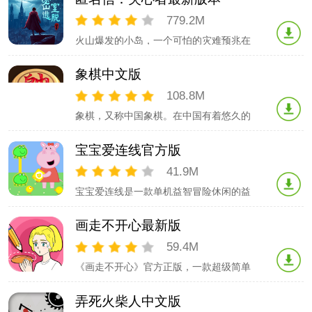
丽，堪称艺术之作。【华丽背景音效，沉
浸游戏感受】变化的背景音效，轻快有
779.2M
趣，紧张刺激，极强的代入感，仿佛身临
火山爆发的小岛，一个可怕的灾难预兆在
其中，沉浸式体验。【剧情逻辑清晰，趣
梦里浮现——世界将要被灭亡！神秘的乌
味解谜
鸦引导着你找到“她”。塔楼里究竟隐藏着
象棋中文版
怎么样的秘密？女祭司所说的一切让人困
惑不解，但这场全球性的灾变不是幻象，
108.8M
这将涉及所有人的安危！拿走神民东西的
象棋，又称中国象棋。在中国有着悠久的
女巫探险队，他们真的要毁灭世界吗？她
历史，属于二人对抗性游戏的一种，由于
们下一
用具简单，趣味性强，成为流行极为广泛
宝宝爱连线官方版
的棋艺活动。有了这款象棋游戏，你无需
棋具、无需联网，只要在手机上轻轻一点
41.9M
就能随时随地的来上一局，多种游戏模
宝宝爱连线是一款单机益智冒险休闲的益
式，完善的电脑AI，多变的开局，不管是
智连线游戏一起来突破怪兽迷阵，玩转怪
老手还是
兽连线，来做一回连线解谜达人吧！ 【游
画走不开心最新版
戏特色】 1、各种可爱炫酷的小怪兽. 2、
萌化人心的卡通宝宝界面. 3、流畅爽快的
59.4M
连线游戏体验. 【玩法很简单】1、一对一
《画走不开心》官方正版，一款超级简单
动物连连看.2、在倒计时结束
易上手的休闲益智闯关类游戏。在不同的
情景图中发现缺少的部分，然后在恰当的
弄死火柴人中文版
位置画出来即可成功闯关，每个关卡都是