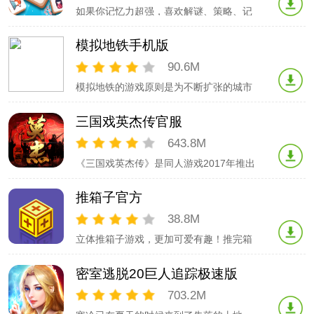
如果你记忆力超强，喜欢解谜、策略、记
忆和脑力训练挑战；如果你喜欢麻将对对
碰，或者解谜消除游戏，此款方块物语不
模拟地铁手机版
容错过哦！游戏速度节奏快，画面清晰可
爱，是一场手速与眼力的大比拼，快来挑
90.6M
战吧！【游戏玩法】- 游戏刚开始下方会
模拟地铁的游戏原则是为不断扩张的城市
有一个收集框，一共能够放下7颗和风方
人口设计适用的地铁管网。在两个站点之
块。-
间划线便可连接管路，让车厢穿梭其间。
三国戏英杰传官服
在新站点出现时，及时修改线路规划，不
断提高运输效率。在有限的经费、资源面
643.8M
前权衡得失。你是否跟得上城市发展的脚
《三国戏英杰传》是同人游戏2017年推出
步呢？
的一款经典SLG战棋策略类游戏，以经典
战棋MOD《续英杰传》为蓝本重新制作而
推箱子官方
成。同时融入了角色扮演、历史模拟、战
争策略等玩法。游戏以三国时代汉室后裔
38.8M
刘备为主角，讲述其如何从一届织席百姓
立体推箱子游戏，更加可爱有趣！推完箱
到自立昭烈帝的故事。讨伐董卓、三英战
子可以解救被困小女友哦！开动大脑，勇
往直前的推吧，越往后越难，一起来挑战
密室逃脱20巨人追踪极速版
试试吧！遇到难关千万不要气馁哦！
703.2M