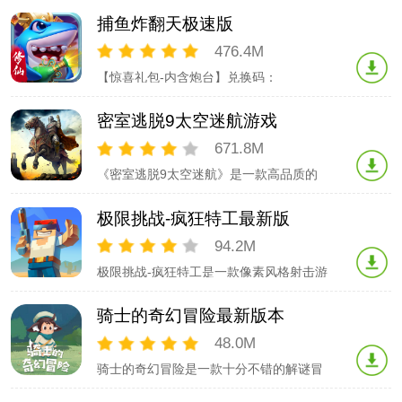
阿狸IP中的角色人物，包括阿狸、大熊、
捕鱼炸翻天极速版
影子等。玩家通过移动头像，凑够3个或3
个以上相同头像完成消除，道具可以帮助
476.4M
你加速消除。除了传统三消的乐趣，更有
【惊喜礼包-内含炮台】兑换码：
阿狸和他的伙伴们陪你一起在魔法森林冒
zft688【兑换方式】打开游戏-右侧”免费
险
金币“-”礼品兑换“输入福利码兑换《捕鱼炸
密室逃脱9太空迷航游戏
翻天》一场令人心跳加速的捕鱼冒险即将
揭开序幕！《捕鱼炸翻天》震撼来袭！全
671.8M
新3D渔场，超强美术表现力，无比震撼的
《密室逃脱9太空迷航》是一款高品质的
视听盛宴！姚记出品官方正版，金币福
休闲益智密室逃脱解谜单机游戏，游戏内
容丰富，超大地图，场景画面精美，大量
极限挑战-疯狂特工最新版
待寻找的线索等你探索，让人一玩就停不
下来！这次的主人公在地下停车场突然穿
94.2M
越到了异世界，从而开始了一段奇妙的冒
极限挑战-疯狂特工是一款像素风格射击游
险。历经几个世纪的宁静之后，新的邪恶
戏，玩家会在一个封闭房间内抵御一大群
势力威胁
僵尸的入侵，玩家可以使用各种武器枪
骑士的奇幻冒险最新版本
支，巧妙利用房间各种陷阱、屏障，消灭
僵尸！玩家可以通过挑战关卡获取金钱以
48.0M
购买更加强力的武器，壮大武器库，建设
骑士的奇幻冒险是一款十分不错的解谜冒
秘密基地，在末日中保持警惕生存下来，
险游戏，在地图板块上探索不一样的神话
拯救人类