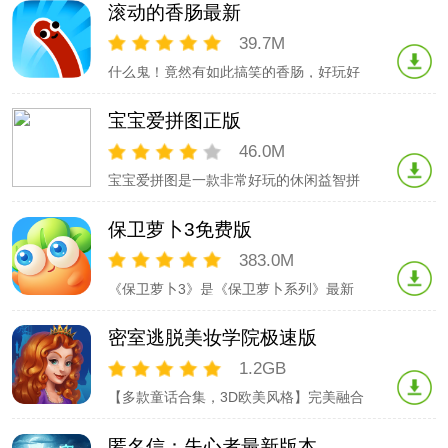
故事。女娲补天是远古的神话，有股神秘
滚动的香肠最新
的力量夺取了五彩石，我们需要获得五彩
石交给女娲，完成使命...而这只是该游戏
39.7M
中的一个神话故事的板块，更多其他神话
什么鬼！竟然有如此搞笑的香肠，好玩好
故事的板块需要小冒险家你来进行探索，
玩！哎呦笑到我肚子疼哈哈哈哈哈哈
途中
哈。。。滚动的香肠-翻滚派对是一款非常
宝宝爱拼图正版
耐玩魔性的休闲益智游戏，在这里，你只
需要操控着自己可爱的香肠君一路向前翻
46.0M
滚，黏住更多的障碍物，就可以一直闯关
宝宝爱拼图是一款非常好玩的休闲益智拼
前进，直至到达终点，看着香肠君不断的
图游戏。
翻滚，滑稽
让宝宝在游戏的同时，锻炼智力，提升创
保卫萝卜3免费版
新能力。
超高难度也为全年龄段拼图爱好者带来无
383.0M
以伦比的拼图解谜体验。 游戏特点：
《保卫萝卜3》是《保卫萝卜系列》最新
- 十一种拼图主题选择
作品，游戏的主要背景定位到了城市中，
- 十二种拼图难度选择
并加入了创新性的剧情模式、全新炮塔、
- 提供磁性拼块锁定帮助
密室逃脱美妆学院极速版
全新地图、全新玩法，让玩家在建设炮塔
- 提供拼图提示道
保卫主人公“阿波”的同时感受到塔防游戏
1.2GB
的别样乐趣。值得一提的是，除了完美传
【多款童话合集，3D欧美风格】完美融合
承前两部萝卜作品的精髓外，增加新糖果
多个童话故事，一局游戏全体验，回味迪
玩法，
士尼经典，独特3D美术画风，画面丰富绚
匿名信：失心者最新版本