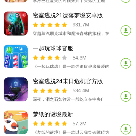
寒冷已在夏天的时候来到了失落的土地
上。人们躲在里面，试图温暖自己的家
园，而结冰威胁着他们的生命。长老说，
密室逃脱21遗落梦境安卓版
冰冻的山精神的觉醒，但他们错了。真正
的原因深藏在古老的失落的土地历史上，
931.7M
那时世界还很年轻。和苏珊一起寻找这个
穿越蒸汽朋克城市和魔法森林的旅程，在
突如其来的冬天的源头，帮助她把温暖带
这个令人惊叹的3D隐藏物体谜题冒险中挫
回失落的土地
败反对皇室的阴谋！免费尝试这个游戏，
一起玩球球官服
从应用程序内解锁完整的冒险。这个冒险
游戏的主要特点：★在蒸汽朋克环境中进
54.3M
行幻想探索★朋友神奇的生物沿着你的冒
《一起玩球球》是一款强迫症患者最爱的
险★发现各种隐藏对象模式★掌握匹配和
休闲解压游戏，让你随时随地都能解压放
逻辑迷
松一下。玩家将对球球世界里的彩色球球
密室逃脱24末日危机官方版
进行整理，将相同颜色的球整理到同一个
瓶子里，使混乱的状态归为有序，呈现出
534.4M
最整洁舒适的状态。游戏特点：-单手操
深夜，泪之石如往常一般屹立在中央广
作，把相同颜色的小球整理到一起-单机小
场，似乎人们的沉睡都是因为有它的守护
游戏，
才如此安详和寂静。神秘的黑衣人突然盗
梦纸的谜境最新
走它的心脏，掉落的叶片预示着泪之石的
能量逐渐消逝！寻回心脏刻不容缓！黑衣
57.2M
人究竟有何阴谋和计划？背后是否还有更
《梦纸的谜境》是一款以云雀突破障碍为
庞大的组织？踏上征程之前，为何教授先