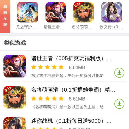
精
彩
发
现
龙之守护（三国免费版）官方版
诸世王者（005折爽玩福利版）免费版
名将萌萌消（0.1折群雄争霸）精简版
侠义传（0.05折武侠免费版）手游
类似游戏
诸世王者（005折爽玩福利版）免费版
8.64MB
东汉末年群雄并起，主公开局就可以把貂
蝉收入麾下，各类三国美女主公都能收帐
中。武将招募收集各种神将，体验攻城略
名将萌萌消（0.1折群雄争霸）精简版
地的快感。排兵布阵统一三国，完成丞相
的终极梦想。
8.61MB
《名将萌萌消》是一款以三国为主题，结
合中国传统神话故事创作的挂机类回合手
游，在游戏中玩家将扮演一名主公，收服
迷你战机（0.1折每日送5000）免费版
武将，培养上古神兽，制霸神话三国世
界，赶紧来下载体验吧！