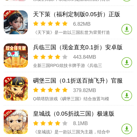
乱世豪迈，定鼎中原。
的放置休闲游戏！在这里，你可以通过简
单的点击操作轻松通关，开启自动挂机模
天下策（福利定制版0.05折）正版
式，海量装备自动获取，无需繁琐操作。
游戏结合了强大的山海神兽助战和著名的
6.82MB
三国武将，让你在战场上所向披靡！此
《天下策》是一款以三国乱世为背景打造
外，游戏还提供了轻松有
的回合类挂机手游。画面有趣，玩法升
级！游戏以Q版武将形象和简单的操作，
兵临三国（现金直充0.1折）安卓版
酷炫的坐骑与翅膀，还有唯美的外观系
统。其他还拥有神兵、法宝、宠物等各种
443.84MB
轻松又强大的功能系统为大家再次描绘一
全新三国RPG炫技卡牌手游《兵临三
个不一样的三国！龙腾于天
国》，全新天金神将携手史上最强福利强
势来袭!超然万物的天金神将，带你角逐三
碉堡三国（0.1折送百抽飞升）官服
国之巅;巧妙搭配你的元素灵石，解锁全新
的御灵之术;还有海量限时活动,百万福利
379.82MB
大派送,助你轻松攻守城池，一统三国江
Q萌塔防游戏《碉堡三国》结合放置与模
山!游戏内融入了
拟新特性带给你轻松愉快的休闲体验。手
持利剑与百位神明开启一段波澜壮阔的冒
皇城战（0.05折战三国）极速版
险，邂逅可爱萝莉小甜心，展开一段怦然
心动的恋爱。上百种华丽专属技能，配合
8.1MB
塔防与挂机的独特机制，给您带来休闲与
《皇城战》是一款以三国为主题，结合中
烧脑的无限乐趣，无需