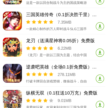
这是一款以回合制战斗为主的国战策略游
戏。游戏中有超大实感地图，智能多部队
行军，丰富的战斗体验和多样内政等多种
三国英雄传奇（0.1折决胜千里）正版
玩法。辅助美人提供全方位挂机体验，特
色的宝物羁绊，让您培养出独一无二的英
7.35MB
雄，打造属于您的武将部队，进入游戏有
一款精心制作的万人即时战斗SLG三国手
更多英雄人才前来投奔
游！真实三国城池攻防战的全新视角，带
你重回三国，和千万玩家一起，在真实地
龙刃（送满星神将0.05折）免费版
图上，攻城掠地，一统天下！游戏支持多
玩家即时国战，兵种的绝对相克，半回合
6.22MB
制可自主选择多样进攻方式，云游四方寻
《龙刃》是一款以三国为主题，结合中国
访大将，更贴近古时
传统神话故事创作的挂机类回合手游，在
游戏中玩家将扮演一名主公，收服武将，
逆袭吧英雄（全场0.1折免费版）手游
培养上古神兽，制霸神话三国世界，赶紧
来下载体验吧！
278.11MB
打破卡牌回合游戏禁锢，微操战斗，自由
走位、打断技能，以谋略定胜负！以武力
定江山！三国名将轻松收集，自由搭配，
纵横无双（0.1狂送10万充）免费版
打造超强阵容；再现百城十三州三国大地
图，卡牌游戏也能国战，随时随地攻城略
9.01MB
地；兄弟知己、封土建邦，让你亲身体验
亲爱的玩家，欢迎来到这款以三国为背景