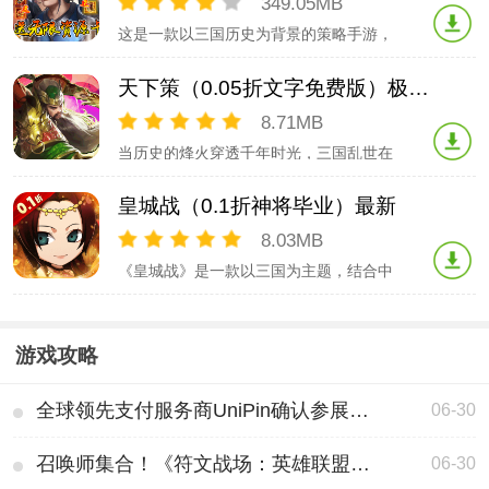
349.05MB
这是一款以三国历史为背景的策略手游，
玩家可以在游戏中升级自己的城池，收集
三国名将，通过挑战经典三国战役和野外
天下策（0.05折文字免费版）极速版
流寇来提升部队战力。玩家将分属不同的
国家，对城池展开争夺，获胜者可以扩展
8.71MB
本国版图，最终攻占皇城洛阳，统一天下
当历史的烽火穿透千年时光，三国乱世在
指尖重启！这款精心打磨的策略RPG手
游，为你搭建起一方热血三国舞台。在这
皇城战（0.1折神将毕业）最新
里，你不再是旁观者，而是能左右天下局
势的乱世豪杰。​关羽的青龙偃月刀、赵云
8.03MB
的银枪，将成为你逐鹿中原的利刃。游戏
《皇城战》是一款以三国为主题，结合中
匠心打造庞大角色成
国传统神话故事创作的挂机类回合手游，
在游戏中玩家将扮演一名主公，收服武
将，培养上古神兽，制霸神话三国世界，
游戏攻略
赶紧来下载体验吧！
全球领先支付服务商UniPin确认参展2025 ChinaJoy BTOB，助力数字娱乐产业全球化(全球支付app)
06-30
召唤师集合！《符文战场：英雄联盟对战卡牌》空降ChinaJoy！(召唤符咒)
06-30